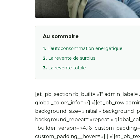
Au sommaire
L’autoconsommation énergétique
La revente de surplus
La revente totale
[et_pb_section fb_built= »1″ admin_label= »
global_colors_info= »{} »][et_pb_row admin
background_size= »initial » background_po
background_repeat= »repeat » global_colo
_builder_version= »4.16″ custom_padding= »|
custom_padding__hover= »||| »][et_pb_tex