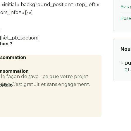
»initial » background_position= »top_left »
Avis
s_info= »{} »]
Pose
e
[/et_pb_section]
ion ?
Nou
onsommation
Du
01 
oconsommation
le façon de savoir ce que votre projet
udier. C’est gratuit et sans engagement.
totale