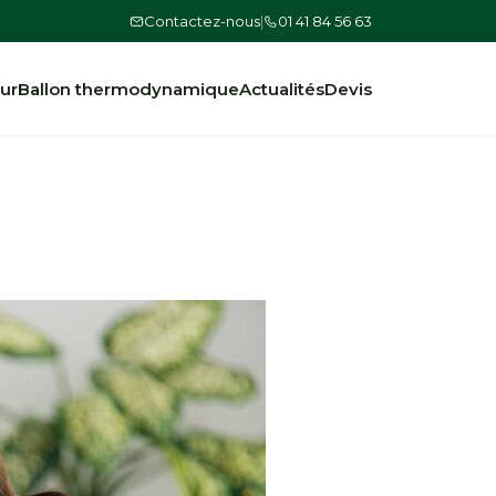
Contactez-nous
|
01 41 84 56 63
ur
Ballon thermodynamique
Actualités
Devis