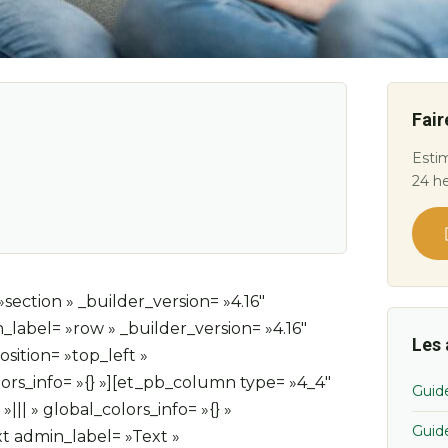
Fair
Estim
24 h
section » _builder_version= »4.16″
_label= »row » _builder_version= »4.16″
Les 
sition= »top_left »
rs_info= »{} »][et_pb_column type= »4_4″
Guid
|| » global_colors_info= »{} »
Guid
t admin_label= »Text »