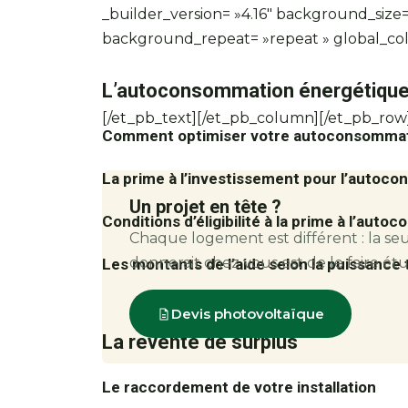
_builder_version= »4.16″ background_size= 
background_repeat= »repeat » global_color
L’autoconsommation énergétiqu
[/et_pb_text][/et_pb_column][/et_pb_row]
Comment optimiser votre autoconsommat
La prime à l’investissement pour l’autoc
Un projet en tête ?
Conditions d’éligibilité à la prime à l’aut
Chaque logement est différent : la seu
donnerait chez vous est de le faire ét
Les montants de l’aide selon la puissance 
Devis photovoltaïque
La revente de surplus
Le raccordement de votre installation