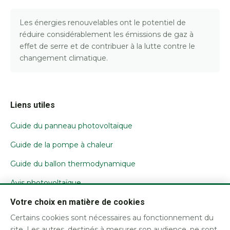
Les énergies renouvelables ont le potentiel de
réduire considérablement les émissions de gaz à
effet de serre et de contribuer à la lutte contre le
changement climatique.
Liens utiles
Guide du panneau photovoltaïque
Guide de la pompe à chaleur
Guide du ballon thermodynamique
Avis photovoltaïque
Votre choix en matière de cookies
Nous contacter
Certains cookies sont nécessaires au fonctionnement du
Mentions légales / CGU
site. Les autres, destinés à mesurer son audience, ne sont