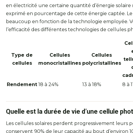
en électricité une certaine quantité d’énergie solaire r
exprimé en pourcentage de cette énergie captée. L
beaucoup en fonction de la technologie employée. V
l’efficacité des différentes technologies de cellules 
Cel
Type de
Cellules
Cellules
tel
cellules
monocristallines
polycristallines
cad
Rendement
18 à 24%
13 à 18%
8 à 
Quelle est la durée de vie d’une cellule pho
Les cellules solaires perdent progressivement leurs p
conservent 90% de leur capacité au bout d’environ 1