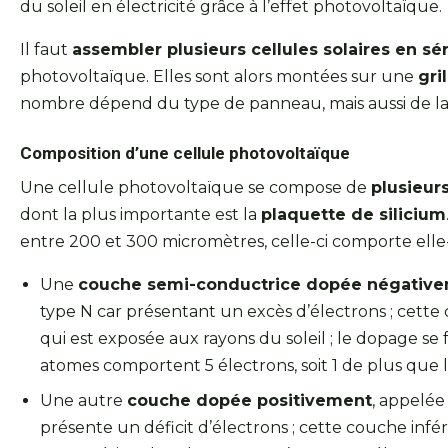
du soleil en électricité grâce à l’effet photovoltaïque.
Il faut
assembler plusieurs cellules solaires en sér
photovoltaïque. Elles sont alors montées sur une
gri
nombre dépend du type de panneau, mais aussi de la 
Composition d’une cellule photovoltaïque
Une cellule photovoltaïque se compose de
plusieur
dont la plus importante est la
plaquette de silicium
entre 200 et 300 micromètres, celle-ci comporte ell
Une
couche semi-conductrice dopée négativ
type N car présentant un excès d’électrons ; cette
qui est exposée aux rayons du soleil ; le dopage se
atomes comportent 5 électrons, soit 1 de plus que le
Une autre
couche dopée positivement
, appelée
présente un déficit d’électrons ; cette couche infé