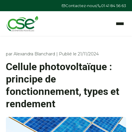
Contactez-nous
|
01 41 84 56 63
Ouvrir le
par
Alexandra Blanchard
|
Publié le 21/11/2024
Cellule photovoltaïque :
principe de
fonctionnement, types et
rendement