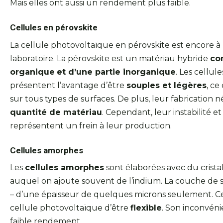
Mais elles ont aussi un rendement plus faible.
Cellules en pérovskite
La cellule photovoltaïque en pérovskite est encore à l
laboratoire. La pérovskite est un matériau hybride
co
organique
et d’une partie inorganique
. Les cellul
présentent l’avantage d’être
souples et légères
, ce
sur tous types de surfaces. De plus, leur fabrication 
quantité de matériau
. Cependant, leur instabilité 
représentent un frein à leur production.
Cellules amorphes
Les
cellules amorphes
sont élaborées avec du crista
auquel on ajoute souvent de l’indium. La couche de sil
– d’une épaisseur de quelques microns seulement. C
cellule photovoltaïque d’être
flexible
. Son inconvéni
faible rendement.