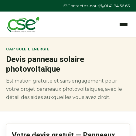
Contactez-nous
|
01 41 84 56 63
Ouvrir le
CAP SOLEIL ENERGIE
Devis panneau solaire
photovoltaïque
Estimation gratuite et sans engagement pour
votre projet panneaux photovoltaïques, avec le
détail des aides auxquelles vous avez droit.
Votre devis gratuit — Panneaux