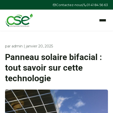
Contactez-nous
|
01 41 84 56 63
Ouvrir le
par
admin
|
janvier 20, 2025
Panneau solaire bifacial :
tout savoir sur cette
technologie