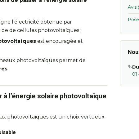
ons de passer à l’énergie solaire
Avis
Pose
igne l’électricité obtenue par
aide de cellules photovoltaïques ;
otovoltaïques
est encouragée et
Nou
anneaux photovoltaïques permet de
Du
res
.
01 
 à l’énergie solaire photovoltaïque
ux photovoltaïques est un choix vertueux.
uisable