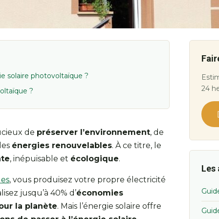
Fair
ie solaire photovoltaïque ?
Estim
24 h
ltaïque ?
oucieux de
préserver l’environnement
, de
les
énergies renouvelables
. À ce titre, le
nte
, inépuisable et
écologique
.
Les 
ues
, vous produisez votre propre électricité
Guid
alisez jusqu’à 40% d’
économies
our la planète
. Mais l’énergie solaire offre
Guid