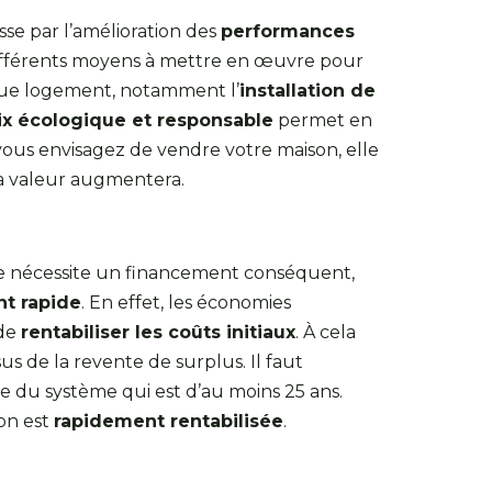
sse par l’amélioration des
performances
e différents moyens à mettre en œuvre pour
que logement, notamment l’
installation de
ix écologique et responsable
permet en
i vous envisagez de vendre votre maison, elle
sa valeur augmentera.
ue nécessite un financement conséquent,
nt rapide
. En effet, les économies
 de
rentabiliser les coûts initiaux
. À cela
us de la revente de surplus. Il faut
e du système qui est d’au moins 25 ans.
ion est
rapidement rentabilisée
.